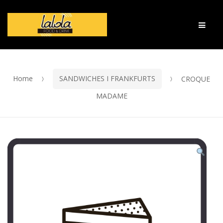
Skip
Skip
Men
to
to
navigation
content
Home
SANDWICHES I FRANKFURTS
CROQUE
MADAME