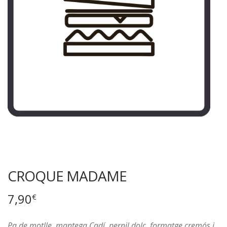
CROQUE MADAME
7,90
€
Pa de motlle, mantega Cadí, pernil dolç, formatge cremós i